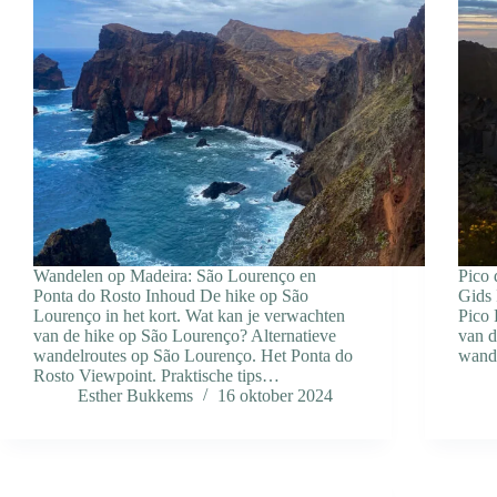
Wandelen op Madeira: São Lourenço en
Pico 
Ponta do Rosto Inhoud De hike op São
Gids 
Lourenço in het kort. Wat kan je verwachten
Pico 
van de hike op São Lourenço? Alternatieve
van d
wandelroutes op São Lourenço. Het Ponta do
wande
Rosto Viewpoint. Praktische tips…
Esther Bukkems
16 oktober 2024