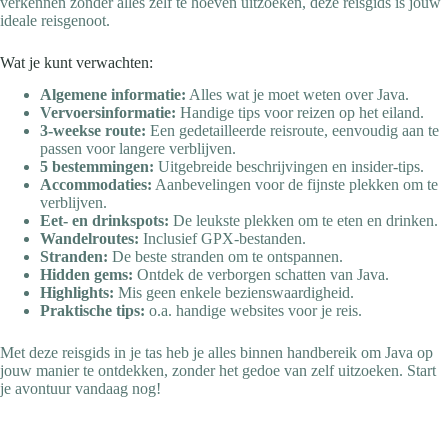
verkennen zonder alles zelf te hoeven uitzoeken, deze reisgids is jouw
ideale reisgenoot.
Wat je kunt verwachten:
Algemene informatie:
Alles wat je moet weten over Java.
Vervoersinformatie:
Handige tips voor reizen op het eiland.
3-weekse route:
Een gedetailleerde reisroute, eenvoudig aan te
passen voor langere verblijven.
5 bestemmingen:
Uitgebreide beschrijvingen en insider-tips.
Accommodaties:
Aanbevelingen voor de fijnste plekken om te
verblijven.
Eet- en drinkspots:
De leukste plekken om te eten en drinken.
Wandelroutes:
Inclusief GPX-bestanden.
Stranden:
De beste stranden om te ontspannen.
Hidden gems:
Ontdek de verborgen schatten van Java.
Highlights:
Mis geen enkele bezienswaardigheid.
Praktische tips:
o.a. handige websites voor je reis.
Met deze reisgids in je tas heb je alles binnen handbereik om Java op
jouw manier te ontdekken, zonder het gedoe van zelf uitzoeken. Start
je avontuur vandaag nog!